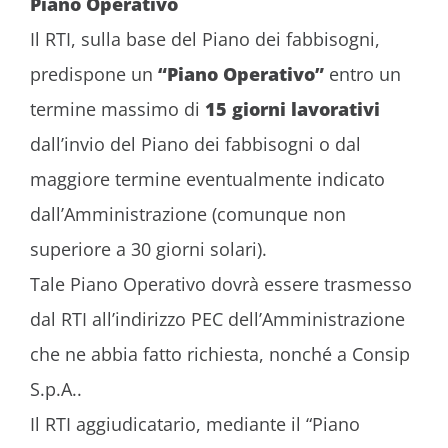
Piano Operativo
Puoi comunque esprimere le tue
Il RTI, sulla base del Piano dei fabbisogni,
preferenze selezionando in modo analitico
solo le funzionalità, i cookie e le terze parti
predispone un
“Piano Operativo”
entro un
a cui intendi prestare il consenso
cliccando su
"preferenze cookie"
.
termine massimo di
15 giorni lavorativi
Se scegli di chiudere il banner utilizzando
dall’invio del Piano dei fabbisogni o dal
il pulsante con la “X” in alto a destra,
saranno mantenute le impostazioni
maggiore termine eventualmente indicato
predefinite che non consentono l’utilizzo di
cookie o altri strumenti di tracciamento
dall’Amministrazione (comunque non
diversi da quelli tecnici.
superiore a 30 giorni solari).
Tale Piano Operativo dovrà essere trasmesso
dal RTI all’indirizzo PEC dell’Amministrazione
che ne abbia fatto richiesta, nonché a Consip
S.p.A..
Il RTI aggiudicatario, mediante il “Piano