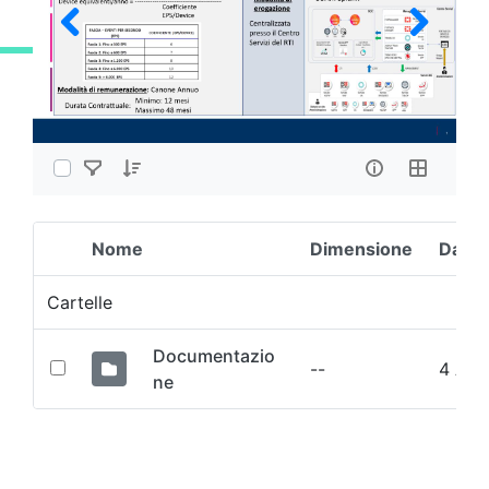
Nome
Dimensione
Data 
Elemento Selezionato
Cartelle
Documentazio
--
4 Ann
ne