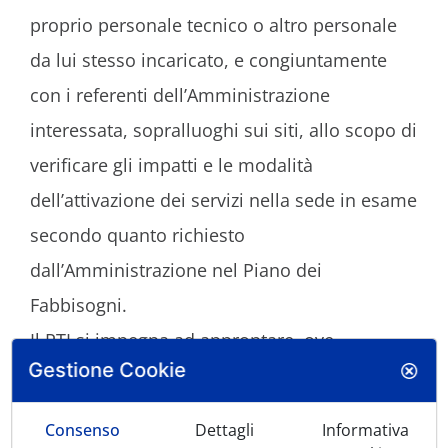
proprio personale tecnico o altro personale
da lui stesso incaricato, e congiuntamente
con i referenti dell’Amministrazione
interessata, sopralluoghi sui siti, allo scopo di
verificare gli impatti e le modalità
dell’attivazione dei servizi nella sede in esame
secondo quanto richiesto
dall’Amministrazione nel Piano dei
Fabbisogni.
Il RTI si impegna ad approntare, ove
Gestione Cookie
necessario ed entro 15 gg lavorativi dalla
richiesta (o salvo diverso accordo tra le parti),
Cookie Interceptor
Consenso
Dettagli
Informativa
il calendario dei sopralluoghi necessari, che