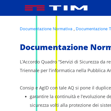
Area Informativa - Servizi di s
Documentazione Normativa
,
Documentazione T
Documentazione Norm
L’Accordo Quadro “Servizi di Sicurezza da re
Triennale per l’informatica nella Pubblica A
Consip e AgID con tale AQ si pone il duplice 
garantire la continuità e l’evoluzione de
sicurezza volti alla protezione dei sis