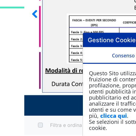
Gestione Cookie
Cookie Intercep
Consenso
Questo Sito utilizz
fruizione di conten
profilazione, propr
utenti pubblicità 
pubblicitario ed a
analizzare il traf
utenti e su come vi
più,
clicca qui
.
Se selezioni il s
Filtra e ordina
cookie.