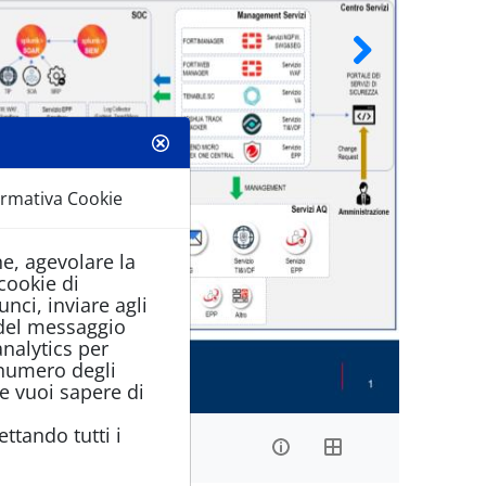
ormativa Cookie
ne, agevolare la
 cookie di
nci, inviare agli
a del messaggio
nalytics per
 numero degli
Se vuoi sapere di
ttando tutti i