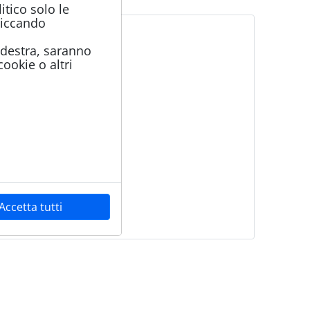
tico solo le
cliccando
a destra, saranno
ookie o altri
Accetta tutti