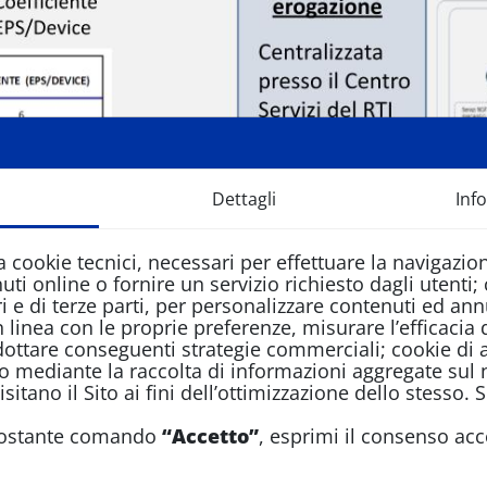
tor
Dettagli
Inf
a cookie tecnici, necessari per effettuare la navigazio
uti online o fornire un servizio richiesto dagli utenti;
i e di terze parti, per personalizzare contenuti ed annu
in linea con le proprie preferenze, misurare l’efficaci
dottare conseguenti strategie commerciali; cookie di a
fico mediante la raccolta di informazioni aggregate sul
sitano il Sito ai fini dell’ottimizzazione dello stesso. 
ottostante comando
“Accetto”
, esprimi il consenso acce