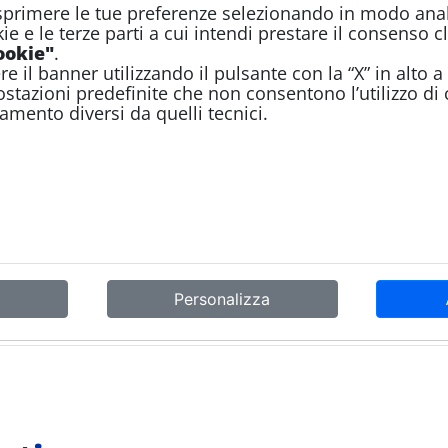
rimere le tue preferenze selezionando in modo anali
kie e le terze parti a cui intendi prestare il consenso 
ookie"
.
re il banner utilizzando il pulsante con la “X” in alto 
tazioni predefinite che non consentono l’utilizzo di c
amento diversi da quelli tecnici.
Personalizza
Non ci sono documenti ne media in questa cartella.