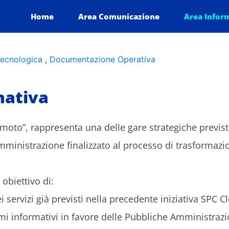
icurezza da remoto - Lotto 1
Home
Area Comunicazione
Area Infor
ecnologica
,
Documentazione Operativa
ativa
moto”, rappresenta una delle gare strategiche previste
mministrazione finalizzato al processo di trasformazio
obiettivo di:
i servizi già previsti nella precedente iniziativa SPC C
temi informativi in favore delle Pubbliche Amministrazi