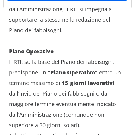
sapere di più,
clicca qui
.
dall’Amministrazione, il RTI si impegna a
Se selezioni il sottostante
comando
“Accetto”
, esprimi il consenso
supportare la stessa nella redazione del
accettando tutti i cookie.
Piano dei fabbisogni.
Puoi comunque esprimere le tue
preferenze selezionando in modo analitico
solo le funzionalità, i cookie e le terze parti
Piano Operativo
a cui intendi prestare il consenso
cliccando su
"preferenze cookie"
.
Il RTI, sulla base del Piano dei fabbisogni,
Se scegli di chiudere il banner utilizzando
il pulsante con la “X” in alto a destra,
predispone un
“Piano Operativo”
entro un
saranno mantenute le impostazioni
predefinite che non consentono l’utilizzo di
termine massimo di
15 giorni lavorativi
cookie o altri strumenti di tracciamento
dall’invio del Piano dei fabbisogni o dal
diversi da quelli tecnici.
maggiore termine eventualmente indicato
dall’Amministrazione (comunque non
superiore a 30 giorni solari).